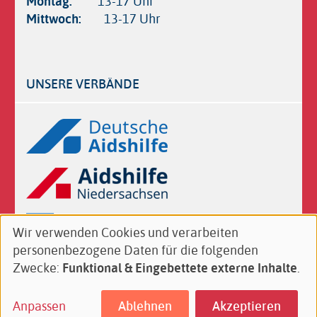
Montag:
13-17 Uhr
Mittwoch:
13-17 Uhr
UNSERE VERBÄNDE
Logos
Wir verwenden Cookies und verarbeiten
Verwendung
personenbezogene Daten für die folgenden
von
Follow
Facebook
Zwecke:
Funktional & Eingebettete externe Inhalte
.
personenbezogenen
us
Daten
on:
Anpassen
Ablehnen
Akzeptieren
Footer
Kontakt
Impressum
Datenschutz
und