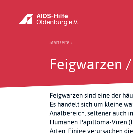
Direkt
zum
Inhalt
Pfadnavigation
Startseite
Feigwarzen 
Feigwarzen sind eine der häu
Es handelt sich um kleine w
Analbereich, seltener auch 
Humanen Papilloma-Viren (HP
Arten. Einige verursachen di