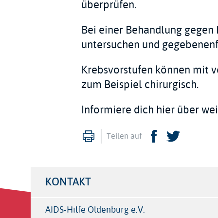
überprüfen.
Bei einer Behandlung gegen H
untersuchen und gegebenenfa
Krebsvorstufen können mit v
zum Beispiel chirurgisch.
Informiere dich hier über we
Drucken
Facebook
Twitte
Teilen auf
KONTAKT
AIDS-Hilfe Oldenburg e.V.