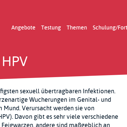
Main
Angebote
Testung
Themen
Schulung/For
navigation
/ HPV
figsten sexuell übertragbaren Infektionen.
arzenartige Wucherungen im Genital- und
im Mund. Verursacht werden sie von
V). Davon gibt es sehr viele verschiedene
e Feigwarzen, andere sind maßgeblich an