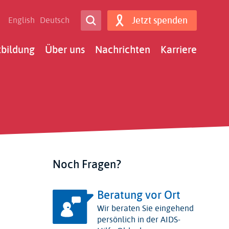
Open Search
Jetzt spenden
English
Deutsch
Search
tbildung
Über uns
Nachrichten
Karriere
Noch Fragen?
Beratung vor Ort
Wir beraten Sie eingehend
persönlich in der AIDS-